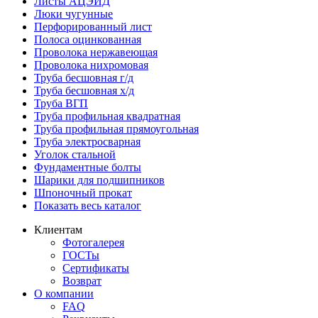
Листы АЦЭИД
Люки чугунные
Перфорированный лист
Полоса оцинкованная
Проволока нержавеющая
Проволока нихромовая
Труба бесшовная г/д
Труба бесшовная х/д
Труба ВГП
Труба профильная квадратная
Труба профильная прямоугольная
Труба электросварная
Уголок стальной
Фундаментные болты
Шарики для подшипников
Шпоночный прокат
Показать весь каталог
Клиентам
Фотогалерея
ГОСТы
Сертификаты
Возврат
О компании
FAQ